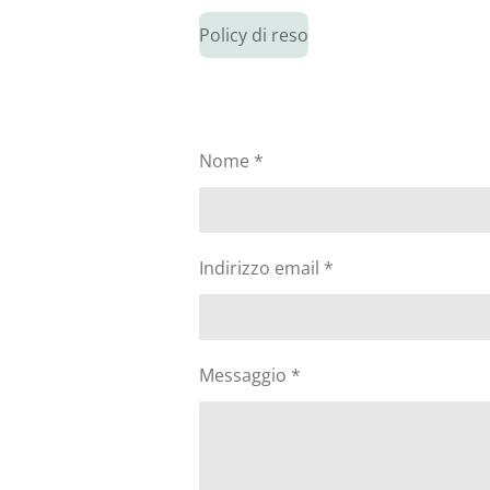
Policy di reso
Nome *
Indirizzo email *
Messaggio *