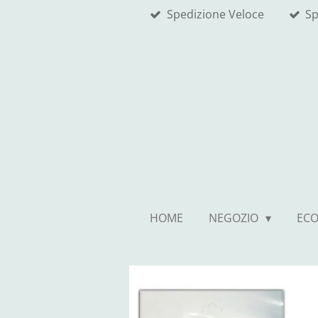
Spedizione Veloce
Sp
Vai
al
contenuto
principale
HOME
NEGOZIO
EC