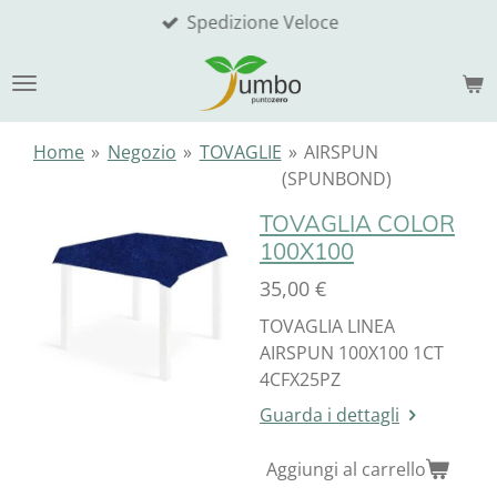
Spedizione Veloce
Vai
al
contenuto
principale
Home
»
Negozio
»
TOVAGLIE
»
AIRSPUN
(SPUNBOND)
TOVAGLIA COLOR
100X100
35,00 €
TOVAGLIA LINEA
AIRSPUN 100X100 1CT
4CFX25PZ
Guarda i dettagli
Aggiungi al carrello