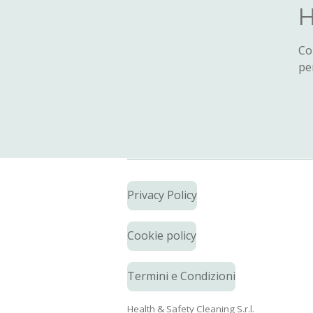
H
Co
pe
Privacy Policy
Cookie policy
Termini e Condizioni
Health & Safety Cleaning S.r.l.