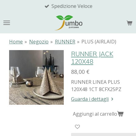
Spedizione Veloce
Vai
al
contenuto
principale
Home
»
Negozio
»
RUNNER
»
PLUS (AIRLAID)
RUNNER JACK
120X48
88,00 €
RUNNER LINEA PLUS
120X48 1CT 8CFX25PZ
Guarda i dettagli
Aggiungi al carrello