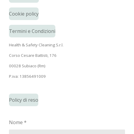
Cookie policy
Termini e Condizioni
Health & Safety Cleaning S.r.l.
Corso Cesare Battisti, 176
00028 Subiaco (Rm)
P.iva: 13856491009
Policy di reso
Nome *