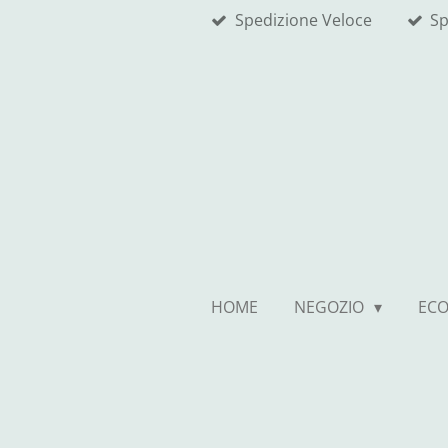
Spedizione Veloce
Sp
Vai
al
contenuto
principale
HOME
NEGOZIO
EC