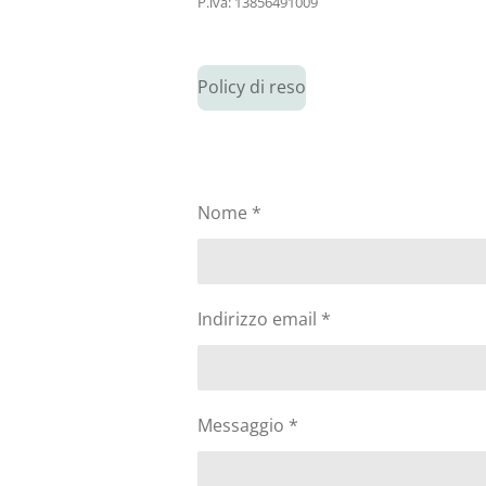
P.iva: 13856491009
Policy di reso
Nome *
Indirizzo email *
Messaggio *