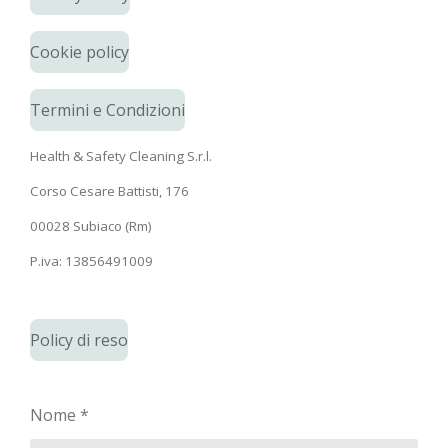
Cookie policy
Termini e Condizioni
Health & Safety Cleaning S.r.l.
Corso Cesare Battisti, 176
00028 Subiaco (Rm)
P.iva: 13856491009
Policy di reso
Nome *