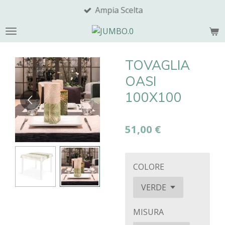
Ampia Scelta
Vai
al
contenuto
principale
TOVAGLIA
OASI
100X100
51,00 €
COLORE
MISURA