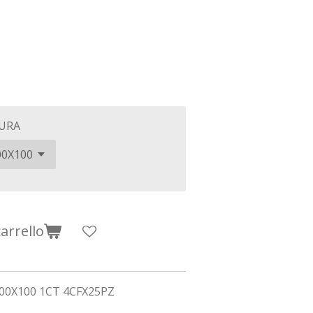
URA
arrello
00X100 1CT 4CFX25PZ