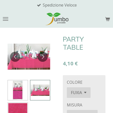
Spedizione Veloce
Vai
al
contenuto
principale
PARTY
TABLE
4,10 €
COLORE
MISURA