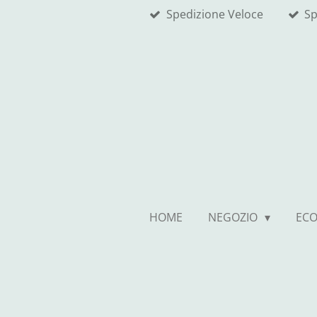
Spedizione Veloce
Sp
Vai
al
contenuto
principale
HOME
NEGOZIO
EC