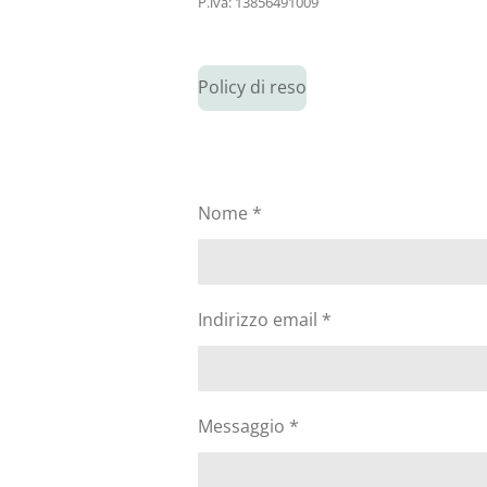
P.iva: 13856491009
Policy di reso
Nome *
Indirizzo email *
Messaggio *